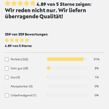
4.89 von 5 Sterne zeigen:
Wir reden nicht nur. Wir liefern
Durchschnittliche Bewertung von 4.8 von 5 Sternen
überragende Qualität!
359 von 359 Bewertungen
Durchschnittliche Bewertung von 4.8 von 5 Sternen
4.89 von 5 Sterne
Perfekt (326)
91%
Sehr gut (28)
8%
Gut (4)
1%
Akzeptierbar (0)
0%
Unbefriedigend (1)
0%