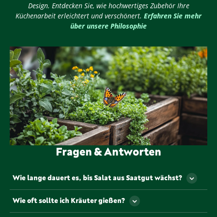
Design. Entdecken Sie, wie hochwertiges Zubehör Ihre
Küchenarbeit erleichtert und verschönert.
Erfahren Sie mehr
über unsere Philosophie
Fragen & Antworten
Wie lange dauert es, bis Salat aus Saatgut wächst?
Salat wächst schnell und ist in der Regel nach 4 bis
Wie oft sollte ich Kräuter gießen?
6 Wochen erntereif. Achte darauf, ihn regelmäßig zu
gießen und ihm einen halbschattigen Platz zu