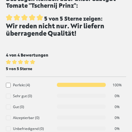
Tomate "Tschernij Prinz":
5 von 5 Sterne zeigen:
Wir reden nicht nur. Wir liefern
Durchschnittliche Bewertung von 5 von 5 Sternen
überragende Qualität!
4 von 4 Bewertungen
Durchschnittliche Bewertung von 5 von 5 Sternen
5 von 5 Sterne
Perfekt (4)
100%
Sehr gut (0)
0%
Gut (0)
0%
Akzeptierbar (0)
0%
Unbefriedigend (0)
0%