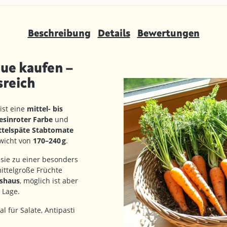
Beschreibung
Details
Bewertungen
ue kaufen –
sreich
ist eine
mittel- bis
sinroter Farbe
und
ttelspäte Stabtomate
ewicht von
170–240 g
.
sie zu einer besonders
ittelgroße Früchte
hshaus
, möglich ist aber
 Lage.
al für Salate, Antipasti