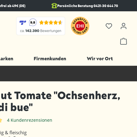
rei ab 49€ (DE)
Persönliche Beratung 0421-30 644 70
Marken
Firmenkunden
Wir vor Ort
ut Tomate "Ochsenherz,
di bue"
4 Kundenrezensionen
iche Bewertung von 5 von 5 Sternen
g & fleischig