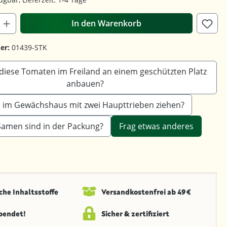
In den Warenkorb
er:
01439-STK
diese Tomaten im Freiland an einem geschützten Platz
anbauen?
sie im Gewächshaus mit zwei Haupttrieben ziehen?
 Samen sind in der Packung?
Frag etwas anderes
che Inhaltsstoffe
Versandkosten­frei ab 49 €
spendet!
Sicher & zertifiziert