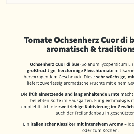
Tomate Ochsenherz Cuor di b
aromatisch & tradition
Ochsenherz Cuor di bue
(Solanum lycopersicum L.) 
großfrüchtige, herzförmige Fleischtomate
mit
karme
hervorragendem Geschmack. Diese
sehr wüchsige, mi
liefert zuverlässig aromatische Früchte mit einem G
Die
früh einsetzende und lang anhaltende Ernte
macht 
beliebten Sorte im Hausgarten. Für gleichmäßige, m
empfiehlt sich die
zweitriebige Kultivierung im Gewäc
auch der Freilandanbau in geschützter
Ein
italienischer Klassiker mit intensivem Aroma
– ide
oder zum Kochen.