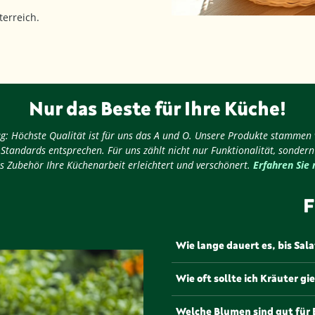
erreich.
Nur das Beste für Ihre Küche!
nug: Höchste Qualität ist für uns das A und O. Unsere Produkte stammen
 Standards entsprechen. Für uns zählt nicht nur Funktionalität, sondern
s Zubehör Ihre Küchenarbeit erleichtert und verschönert.
Erfahren Sie
F
Wie lange dauert es, bis Sal
Salat wächst schnell und ist 
Wie oft sollte ich Kräuter gi
ihn regelmäßig zu gießen und
gedeiht.
Kräuter wie Basilikum oder T
Welche Blumen sind gut für 