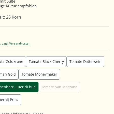
 mit Süße
ige Kultur empfohlen
lt: 25 Korn
t. zzgl. Versandkosten
ate Goldkrone
Tomate Black Cherry
Tomate Dattelwein
man Gold
Tomate Moneymaker
senherz, Cuor di bue
Tomate San Marzano
ernij Prinz
ügbar, Lieferzeit: 1-4 Tage