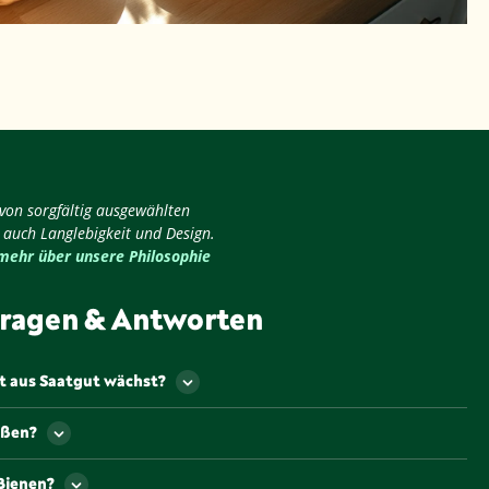
 von sorgfältig ausgewählten
 auch Langlebigkeit und Design.
 mehr über unsere Philosophie
ragen & Antworten
at aus Saatgut wächst?
in der Regel nach 4 bis 6 Wochen erntereif. Achte darauf,
eßen?
 ihm einen halbschattigen Platz zu bieten, damit er gut
hymian mögen es eher etwas trockener. Gieße sie
Bienen?