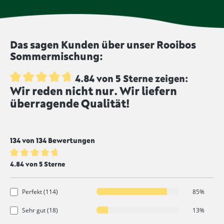
bestrahlt werden. Produkte mit diesem Symbol
Einige Lebensmittel, etwa Trockenfrüchte, werden
wurden nicht bestrahlt und werden von uns
geschwefelt, um die Haltbarkeit zu verlängern und
unbestrahlt angeboten.
dem Produkt eine intensivere Farbe zu geben.
Lebensmittel, die mit diesem Symbol
Das sagen Kunden über unser Rooibos
gekennzeichnet sind, werden ungeschwefelt
Sommermischung:
produziert.
4.84 von 5 Sterne zeigen:
Wir reden nicht nur. Wir liefern
Durchschnittliche Bewertung von 4.8 von 5 Sternen
überragende Qualität!
134 von 134 Bewertungen
Durchschnittliche Bewertung von 4.8 von 5 Sternen
4.84 von 5 Sterne
Perfekt (114)
85%
Sehr gut (18)
13%