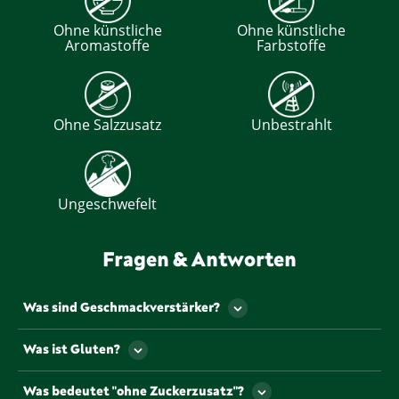
Ohne künstliche
Ohne künstliche
Aromastoffe
Farbstoffe
Ohne Salzzusatz
Unbestrahlt
Ungeschwefelt
Fragen & Antworten
Was sind Geschmackverstärker?
Als Geschmackverstärker werden jene
Was ist Gluten?
Lebensmittelzusatzstoffe bezeichnet, die den
Geschmack und/oder den Geruch eines
Gluten ist ein Eiweiß, dass u.a. natürlicherweise in
Was bedeutet "ohne Zuckerzusatz"?
Lebensmittels verstärken. Gekennzeichnet werden
einigen Getreiden vorkommt.