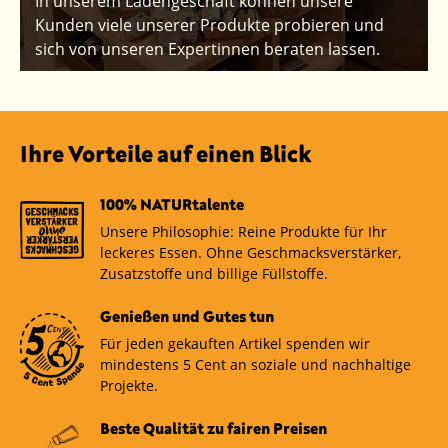
In unserem Ladengeschäft können unsere
Kunden viele unserer Produkte probieren und
sich von unseren Expertinnen beraten lassen.
Ihre Vorteile auf einen Blick
100% NATURtalente
Unsere Philosophie: Reine Produkte für Ihr
leckeres Essen. Ohne Geschmacksverstärker,
Zusatzstoffe und billige Füllstoffe.
Genießen und Gutes tun
Für jeden gekauften Artikel spenden wir
mindestens 5 Cent an soziale und nachhaltige
Projekte.
Beste Qualität zu fairen Preisen