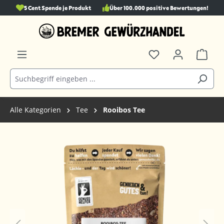
5 Cent Spende je Produkt
Über 100.000 positive Bewertungen!
alt springen
Alle Kategorien
Tee
Rooibos Tee
Bildergalerie überspringen