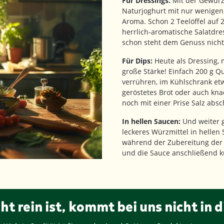
Für Dressings:
Mit der Gewürz
Naturjoghurt mit nur wenigen 
Aroma. Schon 2 Teelöffel auf
herrlich-aromatische Salatdr
schon steht dem Genuss nich
Für Dips:
Heute als Dressing, m
große Stärke! Einfach 200 g Q
verrühren, im Kühlschrank etw
geröstetes Brot oder auch kna
noch mit einer Prise Salz abs
In hellen Saucen:
Und weiter g
leckeres Würzmittel in hellen
während der Zubereitung der 
und die Sauce anschließend k
ht rein ist, kommt bei uns nicht in d