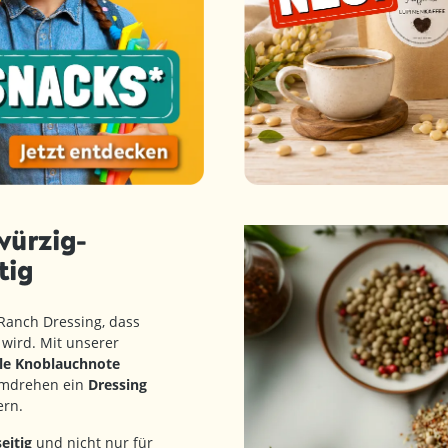
würzig-
tig
Ranch Dressing, dass
wird. Mit unserer
lle Knoblauchnote
dumdrehen ein
Dressing
rn.
eitig
und nicht nur für