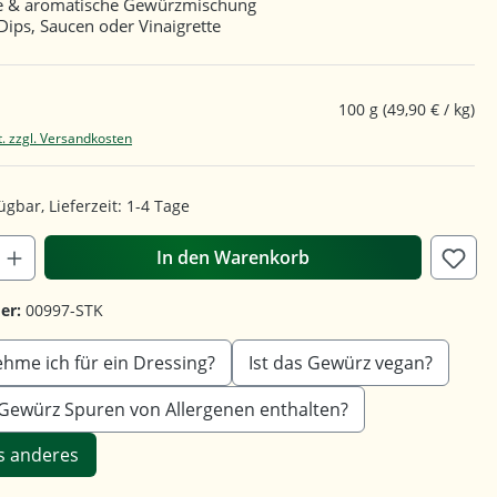
ige & aromatische Gewürzmischung
Dips, Saucen oder Vinaigrette
100 g
(49,90 € / kg)
t. zzgl. Versandkosten
ügbar, Lieferzeit: 1-4 Tage
In den Warenkorb
er:
00997-STK
ehme ich für ein Dressing?
Ist das Gewürz vegan?
Gewürz Spuren von Allergenen enthalten?
s anderes