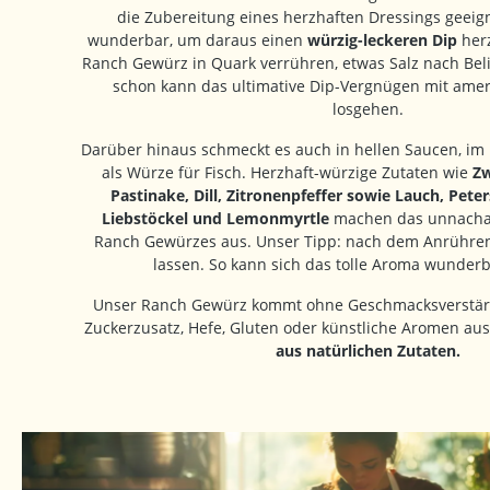
die Zubereitung eines herzhaften Dressings geeig
wunderbar, um daraus einen
würzig-leckeren Dip
herz
Ranch Gewürz in Quark verrühren, etwas Salz nach Be
schon kann das ultimative Dip-Vergnügen mit ame
losgehen.
Darüber hinaus schmeckt es auch in hellen Saucen, im F
als Würze für Fisch. Herzhaft-würzige Zutaten wie
Zw
Pastinake, Dill, Zitronenpfeffer sowie Lauch, Peters
Liebstöckel und Lemonmyrtle
machen das unnacha
Ranch Gewürzes aus. Unser Tipp: nach dem Anrühren
lassen. So kann sich das tolle Aroma wunderb
Unser Ranch Gewürz kommt ohne Geschmacksverstärke
Zuckerzusatz, Hefe, Gluten oder künstliche Aromen au
aus natürlichen Zutaten.