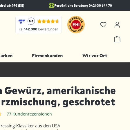
rei ab 49€ (DE)
Persönliche Beratung 0421-30 644 70
Marken
Firmenkunden
Wir vor Ort
 Gewürz, amerikanische
rzmischung, geschrotet
77 Kundenrezensionen
iche Bewertung von 4.8 von 5 Sternen
ressing-Klassiker aus den USA