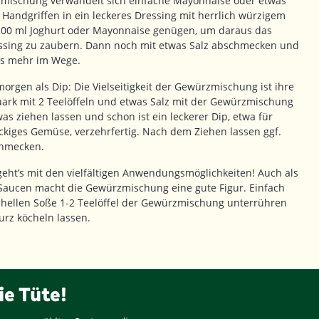
mischung verwandelt sich einfache Mayonnaise oder etwas
Handgriffen in ein leckeres Dressing mit herrlich würzigem
 200 ml Joghurt oder Mayonnaise genügen, um daraus das
essing zu zaubern. Dann noch mit etwas Salz abschmecken und
ts mehr im Wege.
orgen als Dip: Die Vielseitigkeit der Gewürzmischung ist ihre
uark mit 2 Teelöffeln und etwas Salz mit der Gewürzmischung
as ziehen lassen und schon ist ein leckerer Dip, etwa für
ckiges Gemüse, verzehrfertig. Nach dem Ziehen lassen ggf.
chmecken.
eht’s mit den vielfältigen Anwendungsmöglichkeiten! Auch als
 Saucen macht die Gewürzmischung eine gute Figur. Einfach
hellen Soße 1-2 Teelöffel der Gewürzmischung unterrühren
urz köcheln lassen.
ie Tüte!