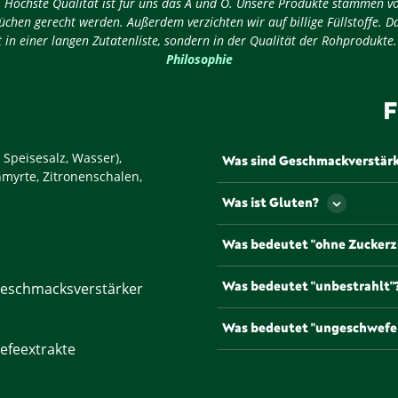
ug: Höchste Qualität ist für uns das A und O. Unsere Produkte stammen v
chen gerecht werden. Außerdem verzichten wir auf billige Füllstoffe. D
 in einer langen Zutatenliste, sondern in der Qualität der Rohprodukte
Philosophie
F
 Speisesalz, Wasser),
Was sind Geschmackverstär
enmyrte, Zitronenschalen,
Als Geschmackverstärker werd
Was ist Gluten?
Geschmack und/oder den Geru
werden müssen Geschmacksve
Gluten ist ein Eiweiß, dass u
Was bedeutet "ohne Zuckerz
gängigsten und bekannteste
Natriumglutamat, die mit de
Lebensmittel, die mit diesem
Was bedeutet "unbestrahlt"
eschmacksverstärker
Zuckerzusätzen oder anderen
Um die Haltbarkeit zu verlän
Was bedeutet "ungeschwefe
Gesetz bestrahlt werden. Pr
efeextrakte
werden von uns unbestrahlt 
Einige Lebensmittel, etwa Tr
verlängern und dem Produkt e
diesem Symbol gekennzeichne