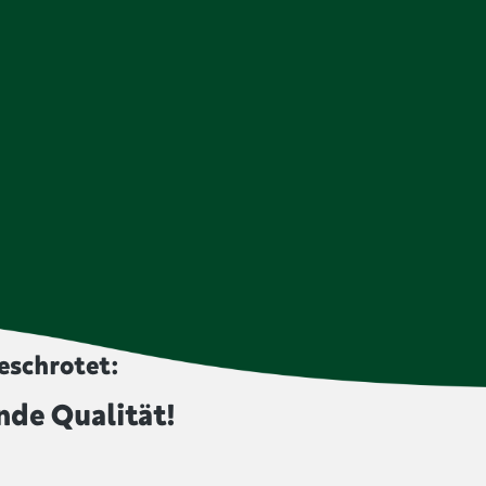
eschrotet:
nde Qualität!