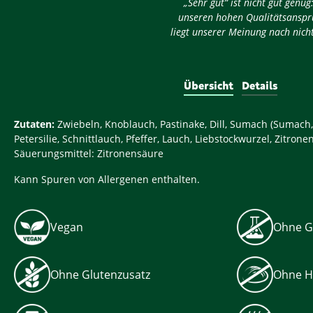
„Sehr gut“ ist nicht gut gen
unseren hohen Qualitätsansprü
liegt unserer Meinung nach nicht
Übersicht
Details
Zutaten:
Zwiebeln, Knoblauch, Pastinake, Dill, Sumach (Sumach,
Petersilie, Schnittlauch, Pfeffer, Lauch, Liebstockwurzel, Zitron
Säuerungsmittel: Zitronensäure
Kann Spuren von Allergenen enthalten.
Vegan
Ohne G
Ohne Glutenzusatz
Ohne H