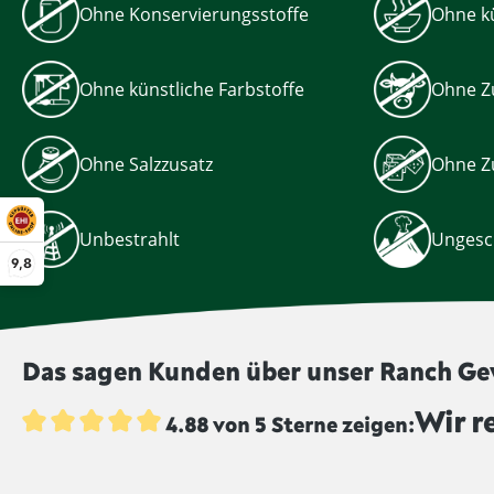
Ohne Konservierungsstoffe
Ohne kü
Ohne künstliche Farbstoffe
Ohne Z
Ohne Salzzusatz
Ohne Z
Unbestrahlt
Ungesc
9,8
Das sagen Kunden über unser Ranch Ge
Wir r
4.88 von 5 Sterne zeigen:
Durchschnittliche Bewertung von 4.8 von 5 Sternen