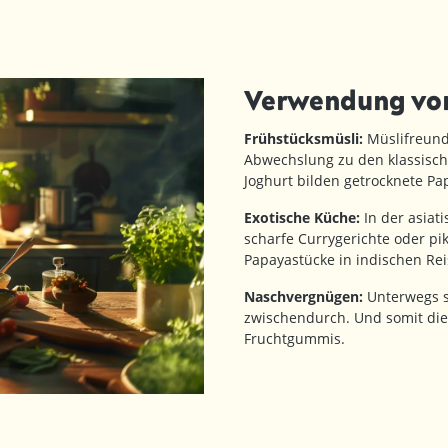
Verwendung von
Frühstücksmüsli:
Müslifreund
Abwechslung zu den klassisc
Joghurt bilden getrocknete Pa
Exotische Küche:
In der asiat
scharfe Currygerichte oder pi
Papayastücke in indischen R
Naschvergnügen:
Unterwegs s
zwischendurch. Und somit die
Fruchtgummis.