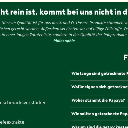
ht rein ist, kommt bei uns nicht in d
ug: Höchste Qualität ist für uns das A und O. Unsere Produkte stammen v
chen gerecht werden. Außerdem verzichten wir auf billige Füllstoffe. D
 in einer langen Zutatenliste, sondern in der Qualität der Rohprodukte
Philosophie
F
Wie lange sind getrocknete 
Getrocknete Papayastücke sin
Wofür eignen sich getrockn
Um die Frische und den Gesch
Behälter an einem kühlen, t
Getrocknete Papayastücke eig
Woher stammt die Papaya?
eschmacksverstärker
Müslis, Joghurt und Smoothie
in verschiedene Gerichte un
Die Papaya stammt ursprüngl
Wie sollten getrocknete Pa
tropischen und subtropische
efeextrakte
(Carica papaya) gehört zur F
Um das Aroma und die Konsis
Warum sind die getrocknete