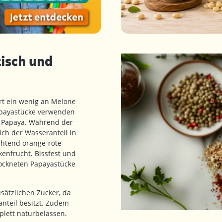
tisch und
t ein wenig an Melone
apayastücke verwenden
r Papaya. Während der
ch der Wasseranteil in
uchtend orange-rote
enfrucht. Bissfest und
rockneten Papayastücke
sätzlichen Zucker, da
anteil besitzt. Zudem
plett naturbelassen.