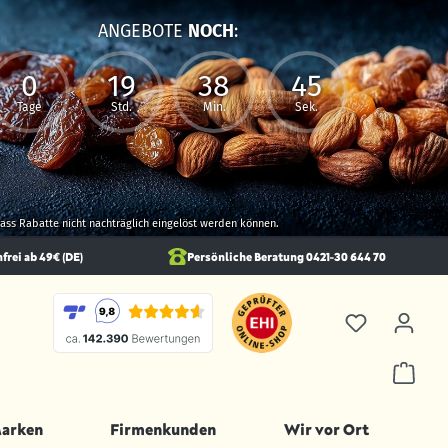
ANGEBOTE
NOCH
:
0
19
38
44
Tage
Std.
Min.
Sek.
 dass Rabatte nicht nachträglich eingelöst werden können.
rei ab 49€ (DE)
Persönliche Beratung 0421-30 644 70
Marken
Firmenkunden
Wir vor Ort