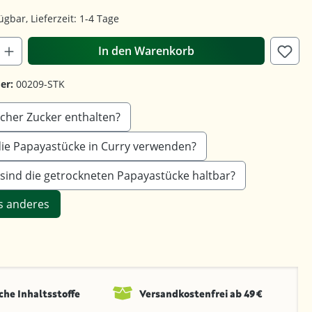
ügbar, Lieferzeit: 1-4 Tage
In den Warenkorb
er:
00209-STK
licher Zucker enthalten?
die Papayastücke in Curry verwenden?
 sind die getrockneten Papayastücke haltbar?
s anderes
che Inhaltsstoffe
Versandkosten­frei ab 49 €