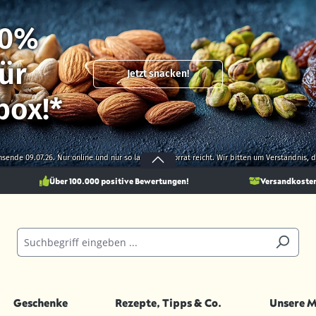
10%
ür
Jetzt snacken!
box!*
onsende 09.07.26. Nur online und nur so lange der Vorrat reicht. Wir bitten um Verständnis,
Über 100.000 positive Bewertungen!
Versandkostenf
Geschenke
Rezepte, Tipps & Co.
Unsere 