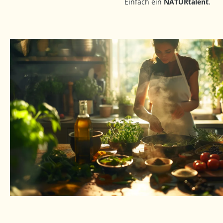
Einfach ein
NATURtalent
.