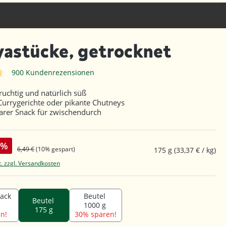
astücke, getrocknet
900 Kundenrezensionen
iche Bewertung von 4.6 von 5 Sternen
fruchtig und natürlich süß
 Currygerichte oder pikante Chutneys
rer Snack für zwischendurch
%
6,49 €
(10% gespart)
175 g
(33,37 € / kg)
t. zzgl. Versandkosten
Pack
Beutel
Beutel
1000 g
175 g
n!
30% sparen!