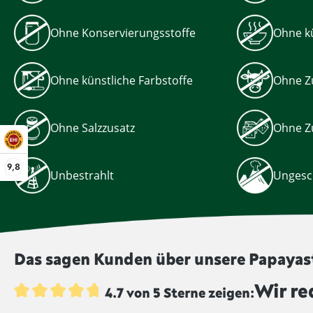
Ohne Konservierungsstoffe
Ohne kü
Ohne künstliche Farbstoffe
Ohne Z
Ohne Salzzusatz
Ohne Z
9,8
Unbestrahlt
Ungesc
Das sagen Kunden über unsere Papayas
Wir re
4.7 von 5 Sterne zeigen:
Durchschnittliche Bewertung von 4.7 von 5 Sternen