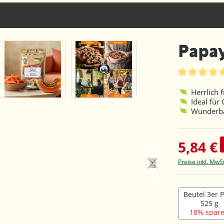
Papay
Durchschnittl
Herrlich 
Ideal für
Wunderba
5,84 €
Preise inkl. MwS
Beutel 3er 
525 g
18% spare