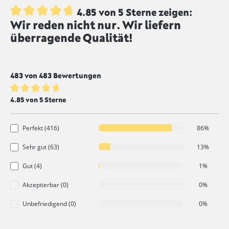
4.85 von 5 Sterne zeigen:
Wir reden nicht nur. Wir liefern
Durchschnittliche Bewertung von 4.8 von 5 Sternen
überragende Qualität!
483 von 483 Bewertungen
Durchschnittliche Bewertung von 4.8 von 5 Sternen
4.85 von 5 Sterne
Perfekt (416)
86%
Sehr gut (63)
13%
Gut (4)
1%
Akzeptierbar (0)
0%
Unbefriedigend (0)
0%