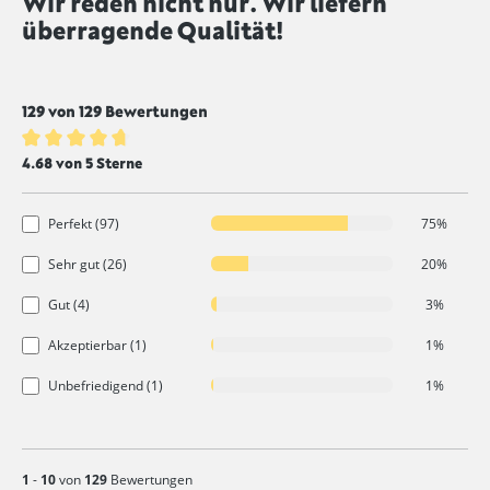
Wir reden nicht nur. Wir liefern
überragende Qualität!
129 von 129 Bewertungen
Durchschnittliche Bewertung von 4.6 von 5 Sternen
4.68 von 5 Sterne
Perfekt (97)
75%
Sehr gut (26)
20%
Gut (4)
3%
Akzeptierbar (1)
1%
Unbefriedigend (1)
1%
1
-
10
von
129
Bewertungen