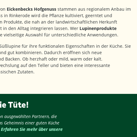
 von
Eickenbecks Hofgenuss
stammen aus regionalem Anbau im
in Rinkerode wird die Pflanze kultiviert, geerntet und
en Produkte, die nah an der landwirtschaftlichen Herkunft
t in den Alltag integrieren lassen. Wer
Lupinenprodukte
ne vielseitige Auswahl für unterschiedliche Anwendungen.
Süßlupine für ihre funktionalen Eigenschaften in der Küche. Sie
n und gut kombinieren. Dadurch eröffnen sich neue
d Backen. Ob herzhaft oder mild, warm oder kalt.
chslung auf den Teller und bieten eine interessante
ssischen Zutaten.
ie Tüte!
on ausgewählten Partnern, die
as Geheimnis einer guten Küche
.
Erfahren Sie mehr über unsere