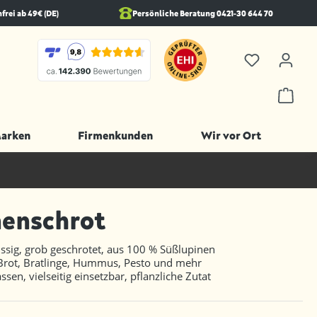
rei ab 49€ (DE)
Persönliche Beratung 0421-30 644 70
Marken
Firmenkunden
Wir vor Ort
nenschrot
ussig, grob geschrotet, aus 100 % Süßlupinen
 Brot, Bratlinge, Hummus, Pesto und mehr
ssen, vielseitig einsetzbar, pflanzliche Zutat