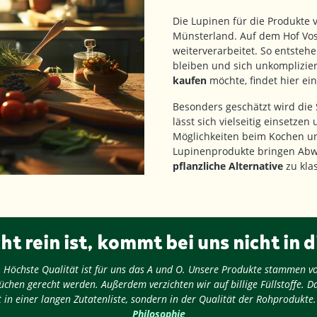
Die Lupinen für die Produkte
Münsterland. Auf dem Hof Voss 
weiterverarbeitet. So entsteh
bleiben und sich unkomplizier
kaufen
möchte, findet hier ei
Besonders geschätzt wird die 
lässt sich vielseitig einsetze
Möglichkeiten beim Kochen un
Lupinenprodukte bringen Abwe
pflanzliche Alternative
zu kla
ht rein ist, kommt bei uns nicht in d
ug: Höchste Qualität ist für uns das A und O. Unsere Produkte stammen v
chen gerecht werden. Außerdem verzichten wir auf billige Füllstoffe. D
 in einer langen Zutatenliste, sondern in der Qualität der Rohprodukte
Philosophie