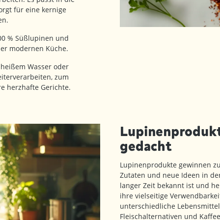
rgt für eine kernige
en.
00 % Süßlupinen und
 der modernen Küche.
n heißem Wasser oder
iterverarbeiten, zum
re herzhafte Gerichte.
Lupinenprodukte
gedacht
Lupinenprodukte gewinnen z
Zutaten und neue Ideen in de
langer Zeit bekannt ist und h
ihre vielseitige Verwendbark
unterschiedliche Lebensmitte
Fleischalternativen und Kaffee