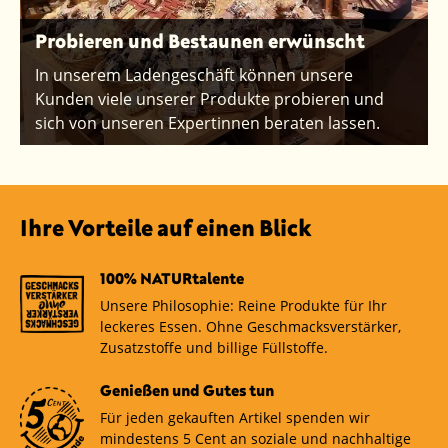
Probieren und Bestaunen erwünscht
In unserem Ladengeschäft können unsere
Kunden viele unserer Produkte probieren und
sich von unseren Expertinnen beraten lassen.
Ihre Vorteile auf einen Blick
100% NATURtalente
Unsere Philosophie: Reine Produkte für Ihr
leckeres Essen. Ohne Geschmacksverstärker,
Zusatzstoffe und billige Füllstoffe.
Genießen und Gutes tun
Für jeden gekauften Artikel spenden wir
mindestens 5 Cent an soziale und nachhaltige