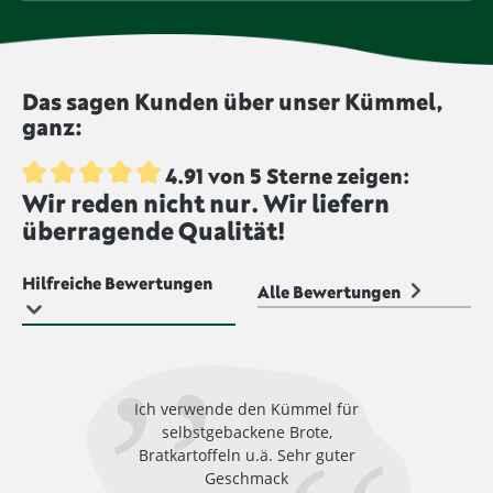
Verdauungsförderung besonders in der
Geschmack lange frisch und intensiv.
Obwohl Kümmel und Kreuzkümmel ähnlich
traditionellen Küche beliebt sind.
aussehen und zu den Doldenblütlern gehören,
unterscheiden sie sich im Geschmack und in der
Verwendung. Kümmel hat eine warme, leicht bittere
Das sagen Kunden über unser Kümmel,
und pfeffrige Note, während Kreuzkümmel (Cumin)
ganz:
ein intensiveres, erdiges und würziges Aroma
aufweist. Kümmel wird vor allem in der
europäischen Küche verwendet, während
4.91 von 5 Sterne zeigen:
Kreuzkümmel in der indischen, nahöstlichen und
Wir reden nicht nur. Wir liefern
Durchschnittliche Bewertung von 4.9 von 5 Sternen
mexikanischen Küche populär ist.
überragende Qualität!
Hilfreiche Bewertungen
Alle Bewertungen
Ich verwende den Kümmel für
selbstgebackene Brote,
Bratkartoffeln u.ä. Sehr guter
Geschmack