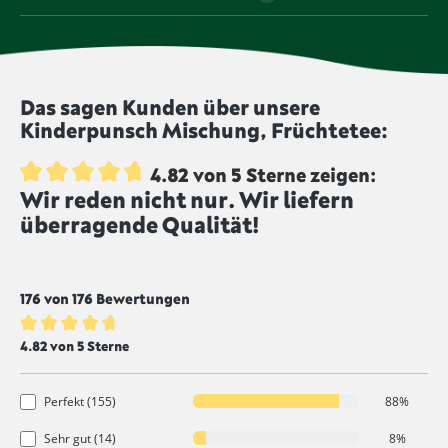
Nummern E 620 bzw. E 621 gekennzeichnet sind.
bestrahlt werden. Produkte mit diesem Symbol
Einige Lebensmittel, etwa Trockenfrüchte, werden
wurden nicht bestrahlt und werden von uns
geschwefelt, um die Haltbarkeit zu verlängern und
unbestrahlt angeboten.
dem Produkt eine intensivere Farbe zu geben.
Lebensmittel, die mit diesem Symbol
Das sagen Kunden über unsere
gekennzeichnet sind, werden ungeschwefelt
Kinderpunsch Mischung, Früchtetee:
produziert.
4.82 von 5 Sterne zeigen:
Wir reden nicht nur. Wir liefern
Durchschnittliche Bewertung von 4.8 von 5 Sternen
überragende Qualität!
176 von 176 Bewertungen
Durchschnittliche Bewertung von 4.8 von 5 Sternen
4.82 von 5 Sterne
Perfekt (155)
88%
Sehr gut (14)
8%