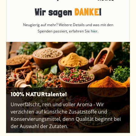
Wir sagen
DANKE
!
Neugierig auf mehr? Weitere Details und was mit den
Spenden passiert, erfahren Sie
hier
.
100% NATURtalente!
Unverfälscht, rein und voller Aroma - Wir
verzichten auf künstliche Zusatzstoffe und
Konservierungsmittel, denn Qualität beginnt bei
der Auswahl der Zutaten.