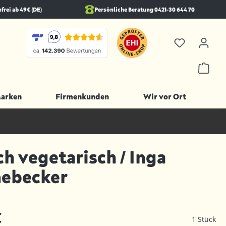
rei ab 49€ (DE)
Persönliche Beratung 0421-30 644 70
Marken
Firmenkunden
Wir vor Ort
ch vegetarisch / Inga
nebecker
€
1 Stück