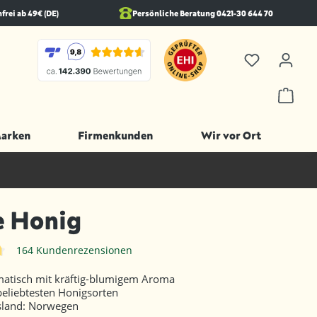
rei ab 49€ (DE)
Persönliche Beratung 0421-30 644 70
Marken
Firmenkunden
Wir vor Ort
e Honig
164 Kundenrezensionen
iche Bewertung von 4.7 von 5 Sternen
matisch mit kräftig-blumigem Aroma
beliebtesten Honigsorten
sland: Norwegen