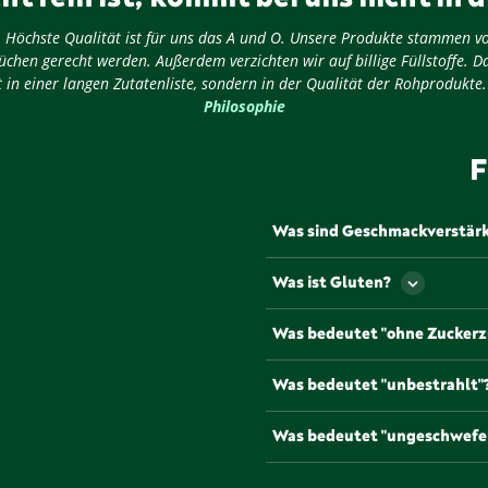
ug: Höchste Qualität ist für uns das A und O. Unsere Produkte stammen v
chen gerecht werden. Außerdem verzichten wir auf billige Füllstoffe. D
 in einer langen Zutatenliste, sondern in der Qualität der Rohprodukte
Philosophie
F
Was sind Geschmackverstär
Als Geschmackverstärker werd
Was ist Gluten?
Geschmack und/oder den Geru
werden müssen Geschmacksve
Gluten ist ein Eiweiß, dass u
Was bedeutet "ohne Zuckerz
gängigsten und bekannteste
Natriumglutamat, die mit de
Lebensmittel, die mit diesem
Was bedeutet "unbestrahlt"
Zuckerzusätzen oder anderen
Um die Haltbarkeit zu verlän
Was bedeutet "ungeschwefe
Gesetz bestrahlt werden. Pr
werden von uns unbestrahlt 
Einige Lebensmittel, etwa Tr