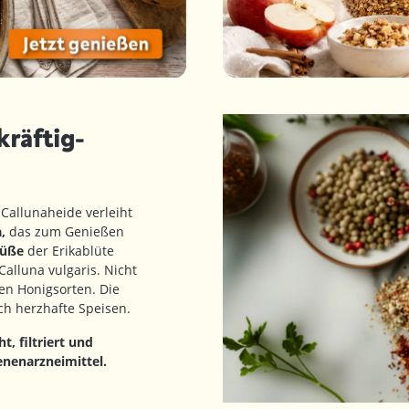
kräftig-
allunaheide verleiht
,
das zum Genießen
Süße
der Erikablüte
Calluna vulgaris. Nicht
en Honigsorten. Die
ch herzhafte Speisen.
t, filtriert und
enenarzneimittel.