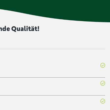
ine intensivere Farbe zu geben. Lebensmittel, die mit
t sind, werden ungeschwefelt produziert.
nde Qualität!