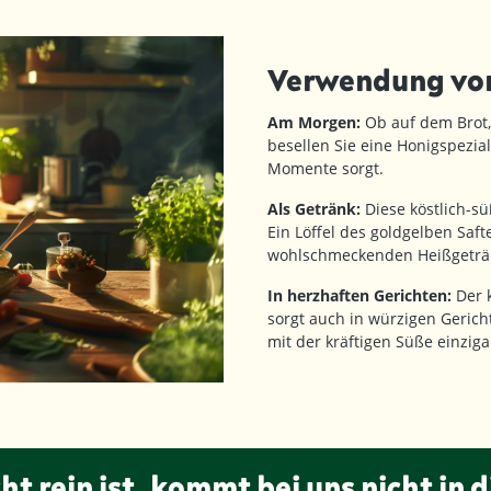
Verwendung vo
Am Morgen:
Ob auf dem Brot,
besellen Sie eine Honigspezial
Momente sorgt.
Als Getränk:
Diese köstlich-sü
Ein Löffel des goldgelben Saf
wohlschmeckenden Heißgeträ
In herzhaften Gerichten:
Der k
sorgt auch in würzigen Gerich
mit der kräftigen Süße einziga
ht rein ist, kommt bei uns nicht in d