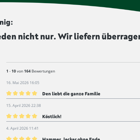
verlängern und dem Produkt e
diesem Symbol gekennzeichne
nig:
eden nicht nur. Wir liefern überrage
1
-
10
von
164
Bewertungen
16. Mai 2026 16:05
Den liebt die ganze Familie
Bewertung mit 5 von 5 Sternen
15. April 2026 22:38
Köstlich!
Bewertung mit 5 von 5 Sternen
4. April 2026 11:41
Hammer, lecker ohne Ende