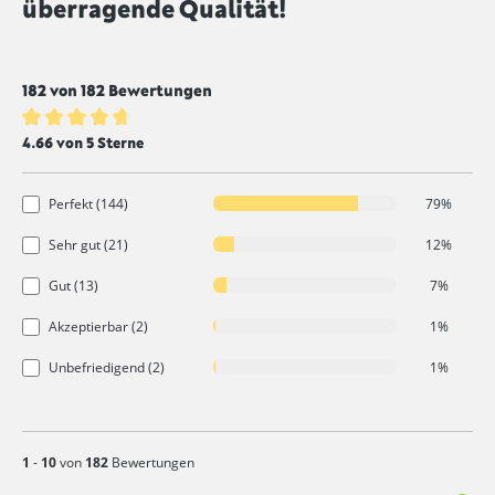
überragende Qualität!
182 von 182 Bewertungen
Durchschnittliche Bewertung von 4.6 von 5 Sternen
4.66 von 5 Sterne
Perfekt (144)
79%
Sehr gut (21)
12%
Gut (13)
7%
Akzeptierbar (2)
1%
Unbefriedigend (2)
1%
1
-
10
von
182
Bewertungen