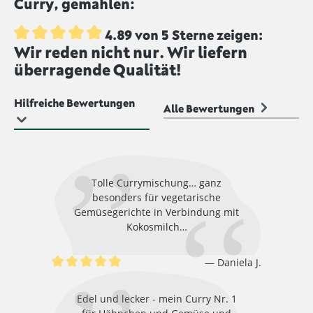
Curry, gemahlen:
4.89 von 5 Sterne zeigen:
Wir reden nicht nur. Wir liefern
Durchschnittliche Bewertung von 4.8 von 5 Sternen
überragende Qualität!
Hilfreiche Bewertungen
Alle Bewertungen
Tolle Currymischung… ganz
besonders für vegetarische
Gemüsegerichte in Verbindung mit
Kokosmilch…
Daniela J.
Durchschnittliche Bewertung von 5 von 5 Sternen
Edel und lecker - mein Curry Nr. 1