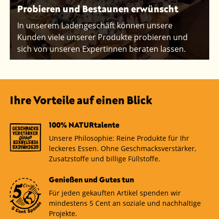
Probieren und Bestaunen erwünscht
In unserem Ladengeschäft können unsere
Kunden viele unserer Produkte probieren und
sich von unseren Expertinnen beraten lassen.
Ihre Vorteile auf einen Blick
100% NATURtalente
Unsere Philosophie: Reine Produkte für Ihr
leckeres Essen. Ohne Geschmacksverstärker,
Zusatzstoffe und billige Füllstoffe.
Genießen und Gutes tun
Für jeden gekauften Artikel spenden wir
mindestens 5 Cent an soziale und nachhaltige
Projekte.