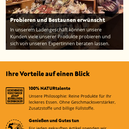
Probieren und Bestaunen erwünscht
In unserem Ladengeschäft können unsere
Kunden viele unserer Produkte probieren und
sich von unseren Expertinnen beraten lassen.
Ihre Vorteile auf einen Blick
100% NATURtalente
Unsere Philosophie: Reine Produkte für Ihr
leckeres Essen. Ohne Geschmacksverstärker,
Zusatzstoffe und billige Füllstoffe.
Genießen und Gutes tun
Für jeden gekauften Artikel spenden wir