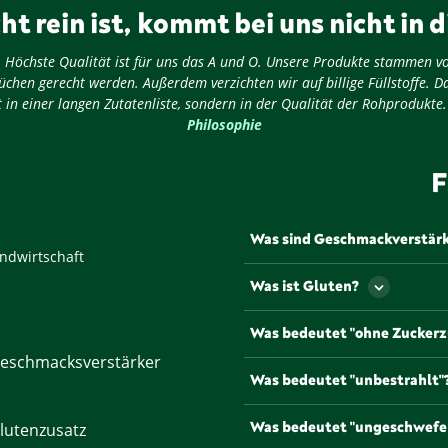
ht rein ist, kommt bei uns nicht in d
ug: Höchste Qualität ist für uns das A und O. Unsere Produkte stammen v
chen gerecht werden. Außerdem verzichten wir auf billige Füllstoffe. D
 in einer langen Zutatenliste, sondern in der Qualität der Rohprodukte
Philosophie
F
Was sind Geschmackverstär
ndwirtschaft
Als Geschmackverstärker werd
Was ist Gluten?
Geschmack und/oder den Geru
werden müssen Geschmacksve
Gluten ist ein Eiweiß, dass u
Was bedeutet "ohne Zuckerz
gängigsten und bekannteste
Natriumglutamat, die mit de
eschmacksverstärker
Lebensmittel, die mit diesem
Was bedeutet "unbestrahlt"
Zuckerzusätzen oder anderen
Um die Haltbarkeit zu verlän
Was bedeutet "ungeschwefe
lutenzusatz
Gesetz bestrahlt werden. Pr