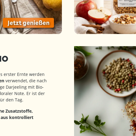
BIO
us erster Ernte werden
en
verwendet, die nach
e Darjeeling mit Bio-
loraler Note. Er ist der
für den Tag.
he Zusatzstoffe,
t
aus kontrolliert