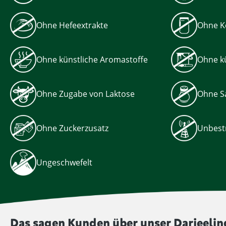
Ohne Hefeextrakte
Ohne K
Ohne künstliche Aromastoffe
Ohne kü
Ohne Zugabe von Laktose
Ohne Sa
Ohne Zuckerzusatz
Unbest
Ungeschwefelt
Das sagen Kunden über unser Darjeelin