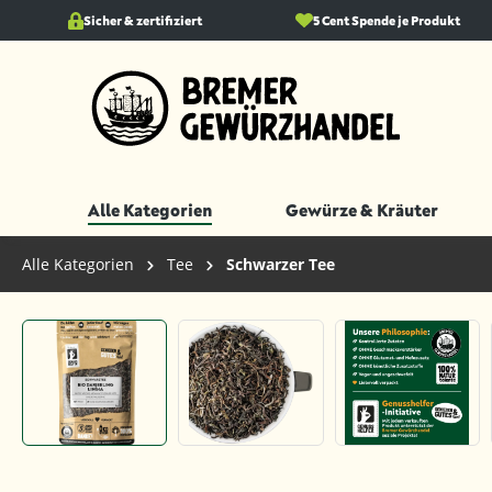
springen
Sicher & zertifiziert
Zur Hauptnavigation springen
5 Cent Spende je Produkt
Alle Kategorien
Gewürze & Kräuter
Alle Kategorien
Tee
Schwarzer Tee
Bildergalerie überspringen