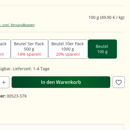
100 g
(49,90 € / kg)
t. zzgl. Versandkosten
Pack
Beutel 5er Pack
Beutel 10er Pack
Beutel
500 g
1000 g
100 g
n!
14% sparen!
20% sparen!
ügbar, Lieferzeit: 1-4 Tage
In den Warenkorb
er:
00523-STK