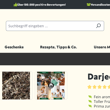
Über 100.000 positive Bewertungen!
Versandkostenf
Geschenke
Rezepte, Tipps & Co.
Unsere 
Darje
Durchschnittl
Fein aro
Toller Fr
Prima zu