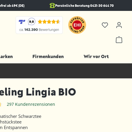
rei ab 49€ (DE)
Persönliche Beratung 0421-30 644 70
Marken
Firmenkunden
Wir vor Ort
eling Lingia BIO
297 Kundenrezensionen
iche Bewertung von 4.7 von 5 Sternen
matischer Schwarztee
ühstückstee
m Entspannen