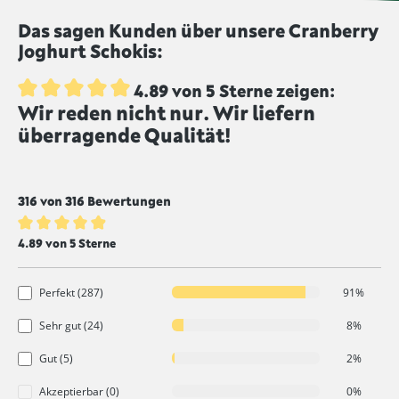
Lebensmittel, die mit diesem Symbol
Das sagen Kunden über unsere Cranberry
gekennzeichnet sind, werden ungeschwefelt
Joghurt Schokis:
produziert.
4.89 von 5 Sterne zeigen:
Wir reden nicht nur. Wir liefern
Durchschnittliche Bewertung von 4.8 von 5 Sternen
überragende Qualität!
316 von 316 Bewertungen
Durchschnittliche Bewertung von 4.8 von 5 Sternen
4.89 von 5 Sterne
Perfekt (287)
91%
Sehr gut (24)
8%
Gut (5)
2%
Akzeptierbar (0)
0%