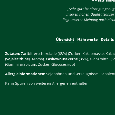
„Sehr gut“ ist nicht gut gen
unseren hohen Qualitätsansprü
liegt unserer Meinung nach nicht
Übersicht
Nährwerte
Details
Zutaten:
Zartbitterschokolade (63%) (Zucker, Kakaomasse, Kaka
(
Sojalecithine
), Aroma),
Cashewnusskerne
(35%), Glanzmittel (S
(Gummi arabicum, Zucker, Glucosesirup)
Allergieinformationen:
Sojabohnen und -erzeugnisse , Schalen
Kann Spuren von weiteren Allergenen enthalten.