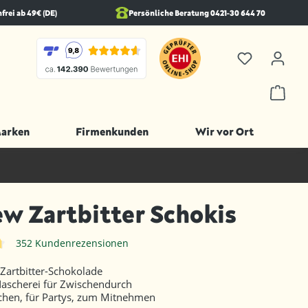
rei ab 49€ (DE)
Persönliche Beratung 0421-30 644 70
Marken
Firmenkunden
Wir vor Ort
w Zartbitter Schokis
352 Kundenrezensionen
iche Bewertung von 4.8 von 5 Sternen
 Zartbitter-Schokolade
Nascherei für Zwischendurch
hen, für Partys, zum Mitnehmen