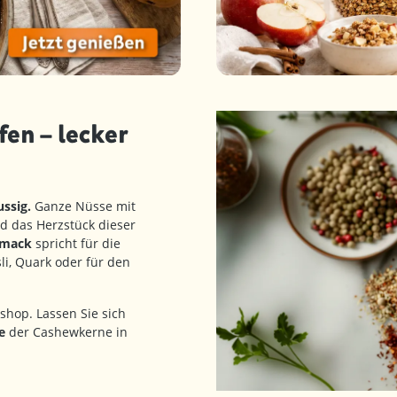
en – lecker
ssig.
Ganze Nüsse mit
d das Herzstück dieser
hmack
spricht für die
i, Quark oder für den
shop. Lassen Sie sich
e
der Cashewkerne in