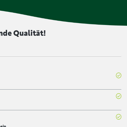
ine intensivere Farbe zu geben. Lebensmittel, die mit
t sind, werden ungeschwefelt produziert.
nde Qualität!
sein