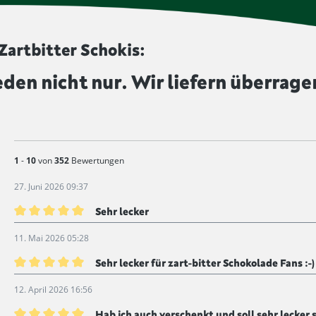
verlängern und dem Produkt e
diesem Symbol gekennzeichne
artbitter Schokis:
eden nicht nur. Wir liefern überrage
1
-
10
von
352
Bewertungen
27. Juni 2026 09:37
Sehr lecker
Bewertung mit 5 von 5 Sternen
11. Mai 2026 05:28
Sehr lecker für zart-bitter Schokolade Fans :-)
Bewertung mit 5 von 5 Sternen
12. April 2026 16:56
Hab ich auch verschenkt und soll sehr lecker 