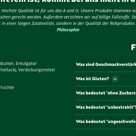
ug: Höchste Qualität ist für uns das A und O. Unsere Produkte stammen v
chen gerecht werden. Außerdem verzichten wir auf billige Füllstoffe. D
 in einer langen Zutatenliste, sondern in der Qualität der Rohprodukte
Philosophie
F
obutter, Emulgator
Was sind Geschmackverstär
chellack), Verdickungsmittel
Als Geschmackverstärker werd
Was ist Gluten?
Geschmack und/oder den Geru
früchte
werden müssen Geschmacksve
Gluten ist ein Eiweiß, dass u
Was bedeutet "ohne Zuckerz
gängigsten und bekannteste
Natriumglutamat, die mit de
Lebensmittel, die mit diesem
Was bedeutet "unbestrahlt"
Zuckerzusätzen oder anderen
Um die Haltbarkeit zu verlän
Was bedeutet "ungeschwefe
Gesetz bestrahlt werden. Pr
werden von uns unbestrahlt 
Einige Lebensmittel, etwa Tr