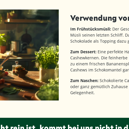
Verwendung vo
Im Frühstücksmüsli:
Der Gesc
Müsli seinen letzten Schliff.
Schokolade als Topping dazu 
Zum Dessert:
Eine perfekte H
Cashewkernen. Die feinherbe N
zu einem frischen Bananenspli
Cashews im Schokomantel garn
Zum Naschen:
Schokolierte C
oder ganz gemütlich Zuhause –
Gelegenheit.
ht rein ist, kommt bei uns nicht in d