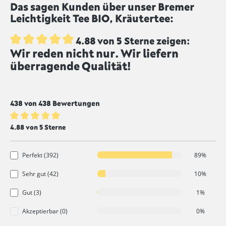
Das sagen Kunden über unser Bremer
gekennzeichnet sind, werden ungeschwefelt
Leichtigkeit Tee BIO, Kräutertee:
produziert.
4.88 von 5 Sterne zeigen:
Wir reden nicht nur. Wir liefern
Durchschnittliche Bewertung von 4.8 von 5 Sternen
überragende Qualität!
438 von 438 Bewertungen
Durchschnittliche Bewertung von 4.8 von 5 Sternen
4.88 von 5 Sterne
Perfekt (392)
89%
Sehr gut (42)
10%
Gut (3)
1%
Akzeptierbar (0)
0%