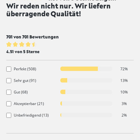
Wir reden nicht nur. Wir liefern
Durchschnittliche Bewertung von 4.5 von 5 Sternen
überragende Qualität!
701 von 701 Bewertungen
Durchschnittliche Bewertung von 4.5 von 5 Sternen
4.51 von 5 Sterne
Perfekt (508)
72%
Sehr gut (91)
13%
Gut (68)
10%
Akzeptierbar (21)
3%
Unbefriedigend (13)
2%