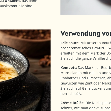
NATURtalent,
das ohne
 auskommt. Sie sind
Verwendung von
Edle Sauce:
Mit unseren Bourbo
hocharomatisches Gewürz. Exq
erhalten mit dem Mark der Bo
Sie auch die ganze Vanillescho
Kompott:
Das Mark der Bourbo
Marmeladen mit milden und vo
Rhabarber und Himbeeren, abe
Gewürzen wie Zimt oder Nelken
Sie auch auf Gelierzucker zu
herrlich süß.
Crème Brûlée:
Die Nachspeise 
schwer, wie man denkt: zunäc