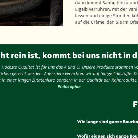
dann kommt Sahne hinzu und 
Eigelb verrühren, mit der Van
lassen und einige Stunden küh
auf die Crème, den Sie im Of
ht rein ist, kommt bei uns nicht in d
ug: Höchste Qualität ist für uns das A und O. Unsere Produkte stammen v
chen gerecht werden. Außerdem verzichten wir auf billige Füllstoffe. D
 in einer langen Zutatenliste, sondern in der Qualität der Rohprodukte
Philosophie
F
Wie lange sind ganze Bourbo
Ganze Bourbon-Vanillestangen
Wofür eignen sich ganze Bo