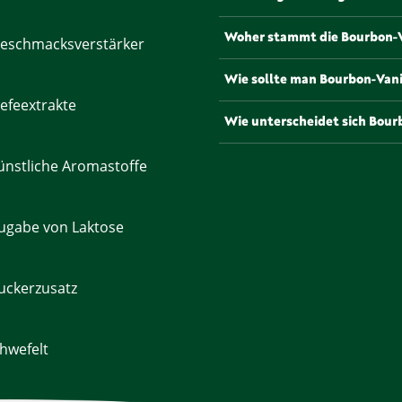
bleiben. Um ihr volles Aroma 
an einem kühlen, trockenen 
Bourbon-Vanillestangen eign
Woher stammt die Bourbon-V
eschmacksverstärker
Backwaren, Cremes und Geträ
eingerührt werden, während 
Bourbon-Vanille stammt von d
Wie sollte man Bourbon-Van
Milch oder Sahne verwendet
Produzenten dieser hochwertig
efeextrakte
Orchideenfamilie (Orchidace
Um das volle Aroma zu erhalte
Wie unterscheidet sich Bour
und aromatischen Profils bes
Behälter und an einem dunkl
Glasröhrchen oder in einem t
Bourbon-Vanille hat ein beso
nstliche Aromastoffe
frisch und geschmeidig zu ha
süße, blumige und leicht rau
Vanillesorten, wie der Tahiti
daher besonders beliebt für
ugabe von Laktose
uckerzusatz
hwefelt