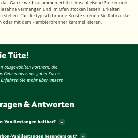
das Ganze wird zusammen erhitzt. Anschließend Zucker und
illesahne vermengen und im Ofen stocken lassen. Erkalten
l stellen. Für die typisch braune Kruste streuen Sie Rohrzucker
en oder mit dem Flambierbrenner karamellisieren.
ie Tüte!
on ausgewählten Partnern, die
as Geheimnis einer guten Küche
.
Erfahren Sie mehr über unsere
ragen & Antworten
n-Vanillestangen haltbar?
 können bei richtiger Lagerung bis zu 2 Jahre haltbar
urbon-Vanillestangen besonders gut?