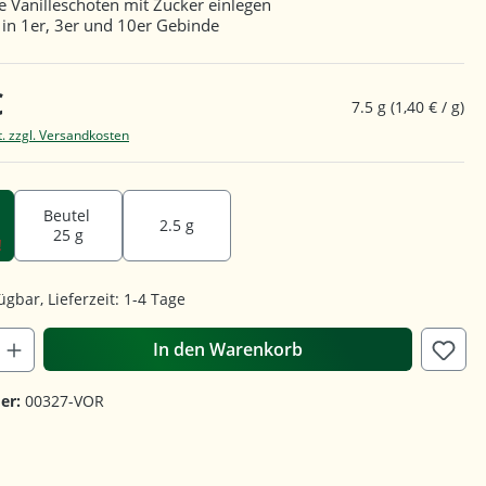
re Vanilleschoten mit Zucker einlegen
h in 1er, 3er und 10er Gebinde
€
7.5 g
(1,40 € / g)
t. zzgl. Versandkosten
Beutel
2.5 g
25 g
!
ügbar, Lieferzeit: 1-4 Tage
In den Warenkorb
er:
00327-VOR