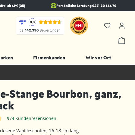
rei ab 49€ (DE)
Persönliche Beratung 0421-30 644 70
Marken
Firmenkunden
Wir vor Ort
le-Stange Bourbon, ganz,
ack
974 Kundenrezensionen
iche Bewertung von 4.8 von 5 Sternen
lesene Vanilleschoten, 16-18 cm lang