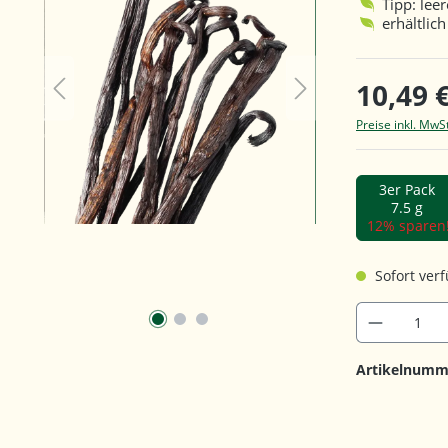
Tipp: lee
erhältlic
10,49 
Preise inkl. MwS
3er Pack
7.5 g
12% sparen
Sofort verf
Artikelnumm