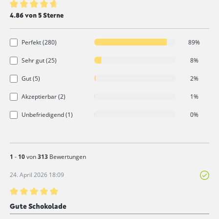
Durchschnittliche Bewertung von 4.8 von 5 Sternen
4.86 von 5 Sterne
Perfekt (280)
89%
Sehr gut (25)
8%
Gut (5)
2%
Akzeptierbar (2)
1%
Unbefriedigend (1)
0%
1
-
10
von
313
Bewertungen
24. April 2026 18:09
Bewertung mit 5 von 5 Sternen
Gute Schokolade