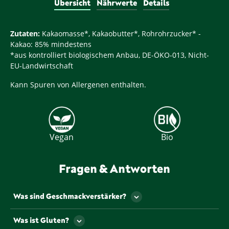
Übersicht
Nährwerte
Details
Zutaten:
Kakaomasse*, Kakaobutter*, Rohrohrzucker* -
Kakao: 85% mindestens
*aus kontrolliert biologischem Anbau, DE-ÖKO-013, Nicht-
EU-Landwirtschaft
Kann Spuren von Allergenen enthalten.
Vegan
Bio
Fragen & Antworten
Was sind Geschmackverstärker?
Als Geschmackverstärker werden jene
Was ist Gluten?
Lebensmittelzusatzstoffe bezeichnet, die den