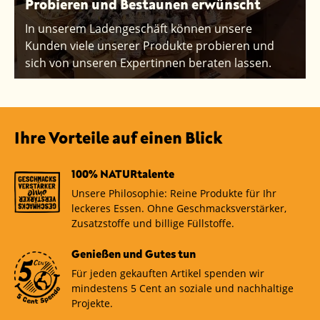
Probieren und Bestaunen erwünscht
In unserem Ladengeschäft können unsere
Kunden viele unserer Produkte probieren und
sich von unseren Expertinnen beraten lassen.
Ihre Vorteile auf einen Blick
100% NATURtalente
Unsere Philosophie: Reine Produkte für Ihr
leckeres Essen. Ohne Geschmacksverstärker,
Zusatzstoffe und billige Füllstoffe.
Genießen und Gutes tun
Für jeden gekauften Artikel spenden wir
mindestens 5 Cent an soziale und nachhaltige
Projekte.