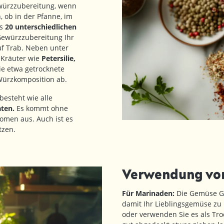
ewürzzubereitung, wenn
 ob in der Pfanne, im
ls
20 unterschiedlichen
ewürzzubereitung Ihr
uf Trab. Neben unter
 Kräuter wie
Petersilie,
e etwa getrocknete
 Würzkomposition ab.
esteht wie alle
ten.
Es kommt ohne
omen aus. Auch ist es
tzen.
Verwendung von
Für Marinaden:
Die Gemüse Ge
damit Ihr Lieblingsgemüse zu 
oder verwenden Sie es als T