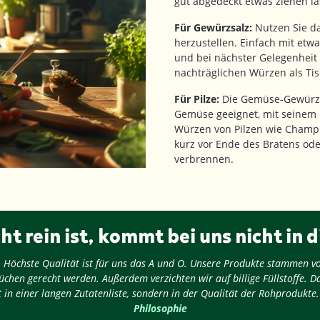
gut abgedeckt etwas ziehen la
Für Gewürzsalz:
Nutzen Sie da
herzustellen. Einfach mit et
und bei nächster Gelegenheit
nachträglichen Würzen als Ti
Für Pilze:
Die Gemüse-Gewürzz
Gemüse geeignet, mit seinem 
Würzen von Pilzen wie Champi
kurz vor Ende des Bratens oder
verbrennen.
ht rein ist, kommt bei uns nicht in d
ug: Höchste Qualität ist für uns das A und O. Unsere Produkte stammen v
chen gerecht werden. Außerdem verzichten wir auf billige Füllstoffe. D
 in einer langen Zutatenliste, sondern in der Qualität der Rohprodukte
Philosophie