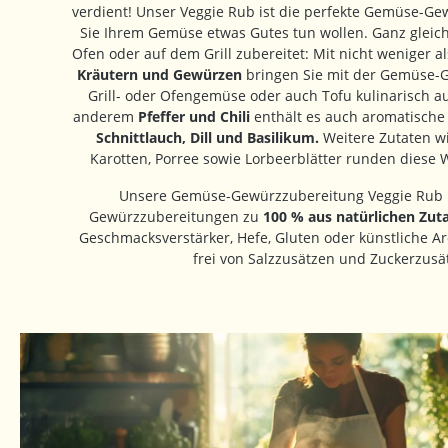
verdient! Unser Veggie Rub ist die perfekte Gemüse-G
Sie Ihrem Gemüse etwas Gutes tun wollen. Ganz gleich,
Ofen oder auf dem Grill zubereitet: Mit nicht weniger a
Kräutern und Gewürzen
bringen Sie mit der Gemüse-G
Grill- oder Ofengemüse oder auch Tofu kulinarisch a
anderem
Pfeffer und Chili
enthält es auch aromatische
Schnittlauch, Dill und Basilikum.
Weitere Zutaten wi
Karotten, Porree sowie Lorbeerblätter runden diese
Unsere Gemüse-Gewürzzubereitung Veggie Rub b
Gewürzzubereitungen zu
100 % aus natürlichen Zuta
Geschmacksverstärker, Hefe, Gluten oder künstliche Ar
frei von Salzzusätzen und Zuckerzusä