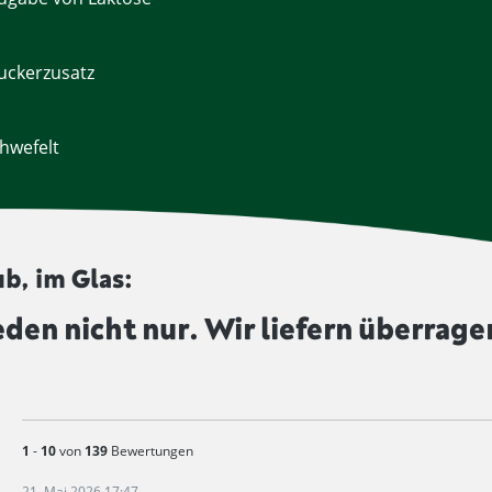
uckerzusatz
hwefelt
b, im Glas:
eden nicht nur. Wir liefern überrage
1
-
10
von
139
Bewertungen
21. Mai 2026 17:47