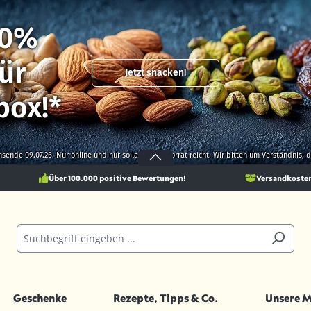
10%
ür
Jetzt snacken!
box!*
onsende 09.07.26. Nur online und nur so lange der Vorrat reicht. Wir bitten um Verständnis,
Über 100.000 positive Bewertungen!
Versandkostenf
Geschenke
Rezepte, Tipps & Co.
Unsere 