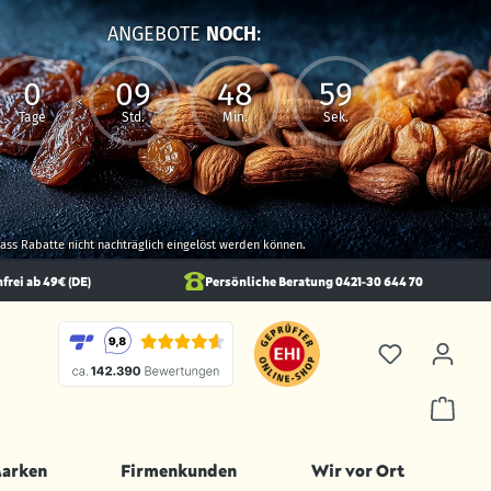
ANGEBOTE
NOCH
:
0
09
48
57
Tage
Std.
Min.
Sek.
 dass Rabatte nicht nachträglich eingelöst werden können.
rei ab 49€ (DE)
Persönliche Beratung 0421-30 644 70
Marken
Firmenkunden
Wir vor Ort