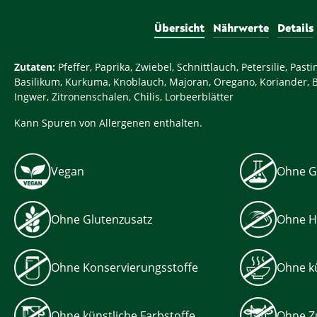
Übersicht
Nährwerte
Details
Zutaten:
Pfeffer, Paprika, Zwiebel, Schnittlauch, Petersilie, Pasti
Basilikum, Kurkuma, Knoblauch, Majoran, Oregano, Koriander, B
Ingwer, Zitronenschalen, Chilis, Lorbeerblätter
Kann Spuren von Allergenen enthalten.
Vegan
Ohne G
Ohne Glutenzusatz
Ohne H
Ohne Konservierungsstoffe
Ohne kü
Ohne künstliche Farbstoffe
Ohne Z