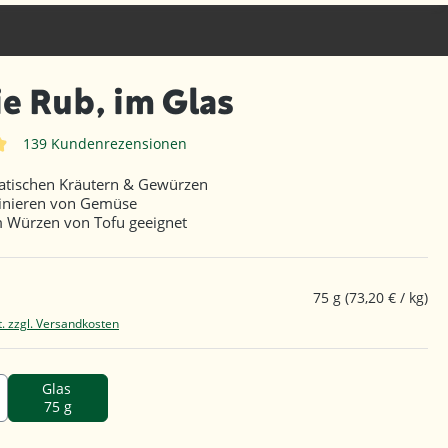
e Rub, im Glas
139 Kundenrezensionen
iche Bewertung von 4.9 von 5 Sternen
atischen Kräutern & Gewürzen
nieren von Gemüse
 Würzen von Tofu geeignet
75 g
(73,20 € / kg)
t. zzgl. Versandkosten
Glas
75 g