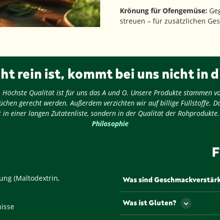
Krönung für Ofengemüse:
Geg
streuen – für zusätzlichen Ge
ht rein ist, kommt bei uns nicht in d
ug: Höchste Qualität ist für uns das A und O. Unsere Produkte stammen v
chen gerecht werden. Außerdem verzichten wir auf billige Füllstoffe. D
 in einer langen Zutatenliste, sondern in der Qualität der Rohprodukte
Philosophie
F
ung (Maltodextrin,
Was sind Geschmackverstär
Als Geschmackverstärker werd
Was ist Gluten?
nisse
Geschmack und/oder den Geru
werden müssen Geschmacksve
Gluten ist ein Eiweiß, dass u