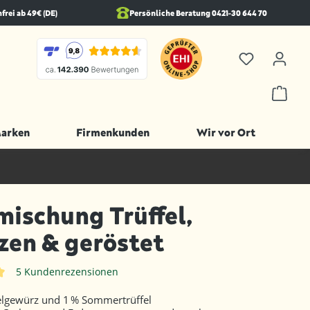
rei ab 49€ (DE)
Persönliche Beratung 0421-30 644 70
Marken
Firmenkunden
Wir vor Ort
ischung Trüffel,
zen & geröstet
5 Kundenrezensionen
iche Bewertung von 5 von 5 Sternen
elgewürz und 1 % Sommertrüffel