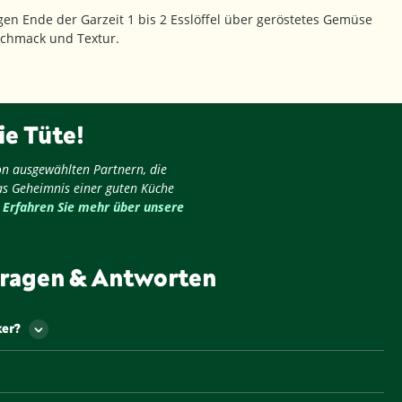
en Ende der Garzeit 1 bis 2 Esslöffel über geröstetes Gemüse
schmack und Textur.
ie Tüte!
on ausgewählten Partnern, die
as Geheimnis einer guten Küche
.
Erfahren Sie mehr über unsere
ragen & Antworten
ker?
en jene Lebensmittelzusatzstoffe bezeichnet, die den
ch eines Lebensmittels verstärken. Gekennzeichnet
rstärker mit so genannten „E-Nummern“. Die beiden
.a. natürlicherweise in einigen Getreiden vorkommt.