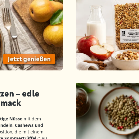
zen – edle
hmack
tige Nüsse
mit dem
ndeln, Cashews und
ition, die mit einem
te Sommertrüffel
(1 %)