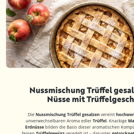
Nussmischung Trüffel gesal
Nüsse mit Trüffelgesc
Die
Nussmischung Trüffel gesalzen
vereint
hochwer
unverwechselbaren Aroma edler
Trüffel
. Knackige
Ma
Erdnüsse
bilden die Basis dieser aromatischen Kompos
feinen
Trüffelgewürz
veredelt ist – darunter
getrockne