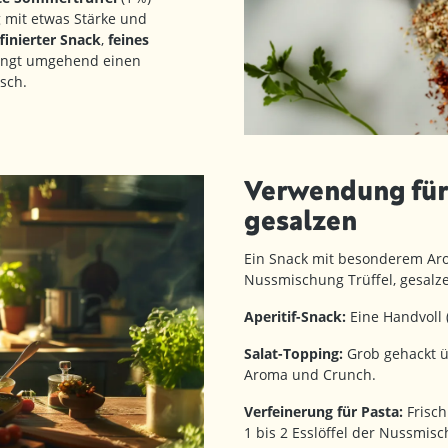
 mit etwas Stärke und
ffinierter Snack
,
feines
ingt umgehend einen
sch.
Verwendung für
gesalzen
Ein Snack mit besonderem Aro
Nussmischung Trüffel, gesalz
Aperitif-Snack:
Eine Handvoll 
Salat-Topping:
Grob gehackt ü
Aroma und Crunch.
Verfeinerung für Pasta:
Frisch
1 bis 2 Esslöffel der Nussmis